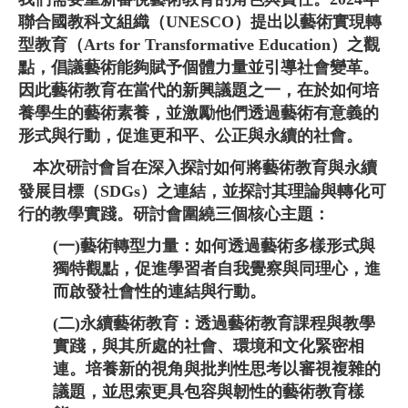
聯合國教科文組織（UNESCO）提出以藝術實現轉
型教育（Arts for Transformative Education）之觀
點，倡議藝術能夠賦予個體力量並引導社會變革。
因此藝術教育在當代的新興議題之一，在於如何培
養學生的藝術素養，並激勵他們透過藝術有意義的
形式與行動，促進更和平、公正與永續的社會。
本次研討會旨在深入探討如何將藝術教育與永續
發展目標（SDGs）之連結，並探討其理論與轉化可
行的教學實踐。研討會圍繞三個核心主題：
(一)藝術轉型力量：如何透過藝術多樣形式與
獨特觀點，促進學習者自我覺察與同理心，進
而啟發社會性的連結與行動。
(二)永續藝術教育：透過藝術教育課程與教學
實踐，與其所處的社會、環境和文化緊密相
連。培養新的視角與批判性思考以審視複雜的
議題，並思索更具包容與韌性的藝術教育樣