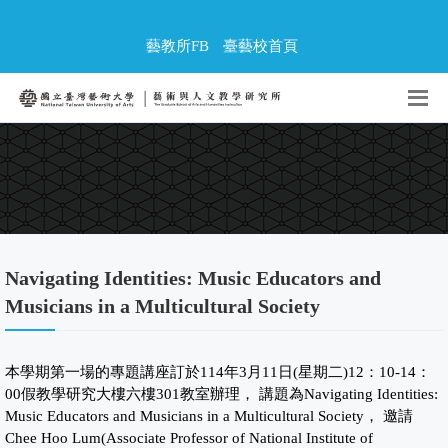
藝教所FB
臺藝校首頁
Navigating Identities: Music Educators and
Musicians in a Multicultural Society
本學期第一場的專題講座訂於114年3月11日(星期二)12：10-14：
00假教學研究大樓六樓301教室辦理， 講題為Navigating Identities:
Music Educators and Musicians in a Multicultural Society， 邀請
Chee Hoo Lum(Associate Professor of National Institute of