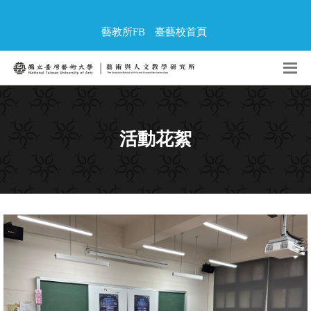
藝教所FB
臺藝校首頁
活動花絮