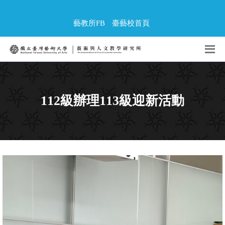
藝教所FB
臺藝校首頁
112級辦理113級迎新活動