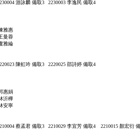
230004 游詠麟 備取3 2230003 李逸民 備取4
 陳雅惠
 王曼蓉
 盧雅綸
220023 陳虹吟 備取3 2220025 邵詩婷 備取4
 郭惠娟
 林沂樺
 林安寧
210004 蔡孟君 備取3 2210029 李宜芳 備取4 2210015 顏宏衍 