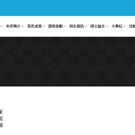
本所簡介
系所成員
課程規劃
招生資訊
碩士論文
大事紀
活
家
瑄
源