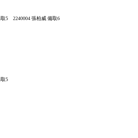
備取5 2240004 張柏威 備取6
備取5