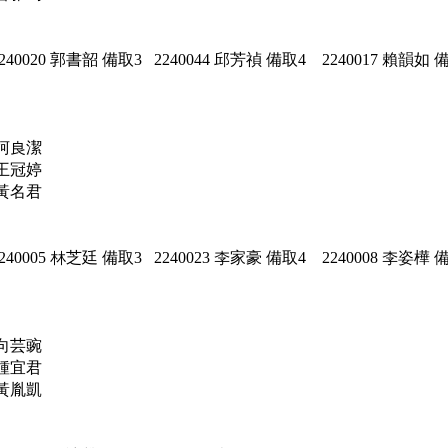
240020 郭書韶 備取3 2240044 邱芳禎 備取4 2240017 賴韻如 
 柯良潔
 王冠婷
 黃名君
240005 林芝廷 備取3 2240023 李家豪 備取4 2240008 李姿樺 
 向芸豌
 鍾宜君
 黃胤凱